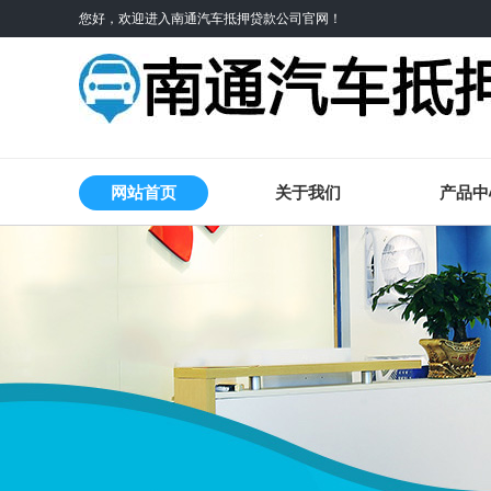
您好，欢迎进入南通汽车抵押贷款公司官网！
网站首页
关于我们
产品中