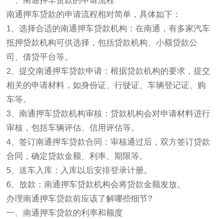
一、南通押车贷款的申请流程
南通押车贷款的申请流程相对简单，具体如下：
1、选择合适的南通押车贷款机构：在南通，有多家汽车
抵押贷款机构可供选择，包括贷款机构、小额贷款公
司、借贷平台等。
2、提交南通押车贷款申请：根据贷款机构的要求，提交
相关的申请材料，如身份证、行驶证、车辆登记证、购
车等。
3、南通押车贷款机构审核：贷款机构会对申请材料进行
审核，包括车辆评估、信用评估等。
4、签订南通押车贷款合同：审核通过后，双方签订贷款
合同，确定贷款金额、利率、期限等。
5、送车入库：入库以后安排登录计册。
6、放款：南通押车贷款机构会将贷款金额发放。
办理南通押车贷款前应该了解哪些细节?
一、南通押车贷款的利率和额度