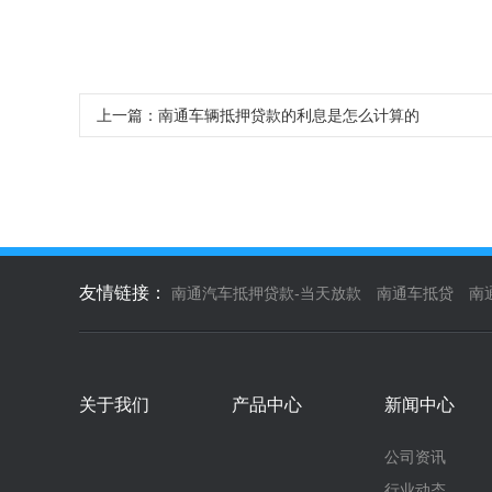
上一篇：南通车辆抵押贷款的利息是怎么计算的
友情链接：
南通汽车抵押贷款-当天放款
南通车抵贷
南
关于我们
产品中心
新闻中心
公司资讯
行业动态