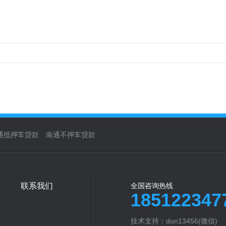
通抵押车贷款
南通不押车贷款
联系我们
全国咨询热线
185122347
技术支持：dun13456(微信)