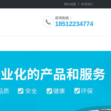
网站地图
联系我们
咨询热线：
18512234774