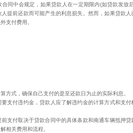
款合同中会规定，如果贷款人在一定期限内(如贷款发放后
款人提前还款而可能产生的利息损失。然而，如果贷款人
额外支付费用。
计算方式，确保自己支付的是至还款日为止的实际利息。
需要支付违约金，贷款人应了解违约金的计算方式和支付
提前支付取决于贷款合同中的具体条款和南通车辆抵押贷
了解相关费用和流程。