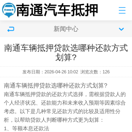
新闻中心
南通车辆抵押贷款选哪种还款方式
划算?
发布日期：2026-04-26 10:02
浏览次数：
126
南通车辆抵押贷款选哪种还款方式划算?
南通车辆抵押贷款的还款方式选择，需根据贷款人的
个人经济状况、还款能力和未来收入预期等因素综合
考虑。以下是几种常见还款方式的比较及适用性分
析，以帮助贷款人判断哪种方式更为划算：
1、等额本息还款法